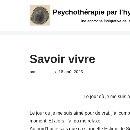
Psychothérapie par l'h
Aller
Une approche intégrative de l
au
contenu
Savoir vivre
par
freschi.fr
18 août 2023
Le jour où je me suis 
Le jour où je me suis aimé pour de vrai, j’ai comp
moment. Et alors, j’ai pu me relaxer.
Aujourd’hui je sais que ça s’appelle Estime de So